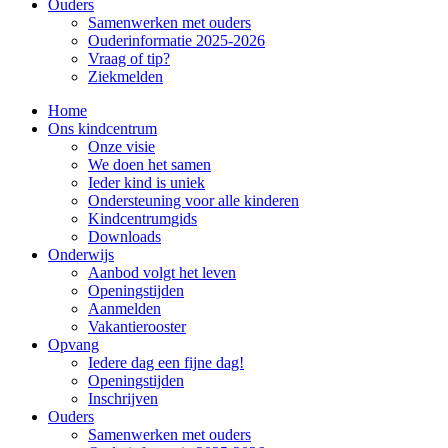
Ouders
Samenwerken met ouders
Ouderinformatie 2025-2026
Vraag of tip?
Ziekmelden
Home
Ons kindcentrum
Onze visie
We doen het samen
Ieder kind is uniek
Ondersteuning voor alle kinderen
Kindcentrumgids
Downloads
Onderwijs
Aanbod volgt het leven
Openingstijden
Aanmelden
Vakantierooster
Opvang
Iedere dag een fijne dag!
Openingstijden
Inschrijven
Ouders
Samenwerken met ouders