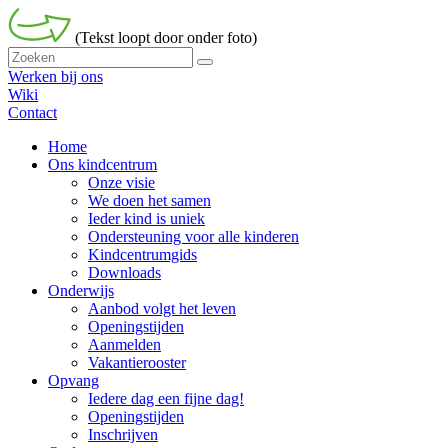
(Tekst loopt door onder foto)
Werken bij ons
Wiki
Contact
Home
Ons kindcentrum
Onze visie
We doen het samen
Ieder kind is uniek
Ondersteuning voor alle kinderen
Kindcentrumgids
Downloads
Onderwijs
Aanbod volgt het leven
Openingstijden
Aanmelden
Vakantierooster
Opvang
Iedere dag een fijne dag!
Openingstijden
Inschrijven